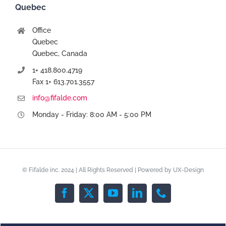
Quebec
Office
Quebec
Quebec, Canada
1+ 418.800.4719
Fax 1+ 613.701.3557
info@fifalde.com
Monday - Friday: 8:00 AM - 5:00 PM
© Fifalde inc. 2024 | All Rights Reserved | Powered by
UX-Design
Facebook
X
YouTube
LinkedIn
Phone