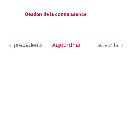
de
et
vue
navigat
Gestion de la connaissance
de
Évè
vues
Évènem
Évènements
Évènements
précédents
Aujourd’hui
suivants