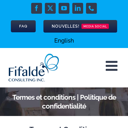
Skip
to
Facebook
X
YouTube
LinkedIn
Phone
content
NOUVELLES!
FAQ
MEDIA SOCIAL
English
Termes et conditions | Politique de
confidentialité