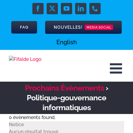
Skip
to
Facebook
X
YouTube
LinkedIn
Phone
content
NOUVELLES!
FAQ
MEDIA SOCIAL
English
Prochains Évènements
›
Politique-gouvernance
informatiques
0 évènements found.
Évènements
Notice
Aucun résultat trouvé.