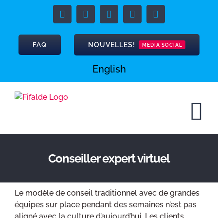
Skip
to
Facebook
X
YouTube
LinkedIn
Phone
content
NOUVELLES!
FAQ
MEDIA SOCIAL
English
Conseiller expert virtuel
Le modèle de conseil traditionnel avec de grandes
équipes sur place pendant des semaines n’est pas
aligné avec la culture d’aujourd’hui. Les clients