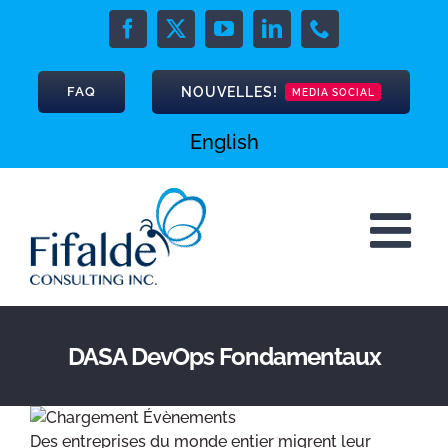
Skip
to
Facebook
X
YouTube
LinkedIn
Phone
content
NOUVELLES!
FAQ
MEDIA SOCIAL
English
DASA DevOps Fondamentaux
Des entreprises du monde entier migrent leur